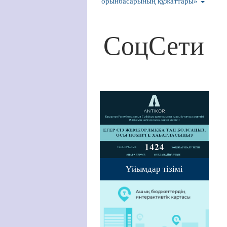
орынбасарының құжаттары»
СоцСети
Ұйымдар тізімі