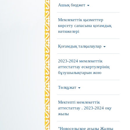
Ашық бюджет
Мемлекеттік қызметтер
көрсету сапасына қоғамдық
нәтижелері
Қоғамдық талқылаулар
2023-2024 мемлекеттік
аттестаттау ескертулерінің
бұзушылықтарын жою
Төлқұжат
Мектепті мемлекеттік
аттестаттау . 2023-2024 оқу
жылы
"Новосельское ауылы Жалпы