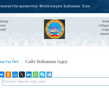
млекеттік қызметтер
Фотогалерея
Байланыс
Блог
тбасар
Комм
ское
«Общео
тебі"
отде
управ
Басты бет
Сайт бойынша іздеу