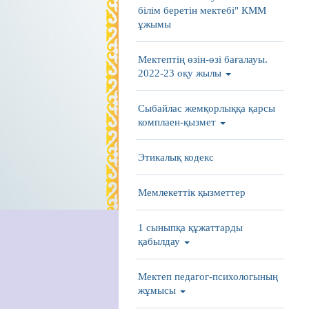
білім беретін мектебі" КММ
ұжымы
Мектептің өзін-өзі бағалауы.
2022-23 оқу жылы
Сыбайлас жемқорлыққа қарсы
комплаен-қызмет
Этикалық кодекс
Мемлекеттік қызметтер
1 сыныпқа құжаттарды
қабылдау
Мектеп педагог-психологының
жұмысы