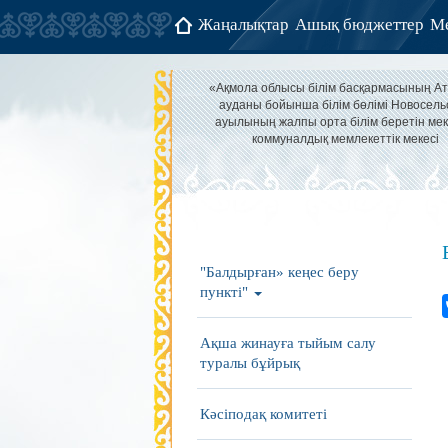
Жаңалықтар
Ашық бюджеттер
Ме
«Ақмола облысы білім басқармасының А
ауданы бойынша білім бөлімі Новосель
ауылының жалпы орта білім беретін мек
коммуналдық мемлекеттік мекесі
"Балдырған» кеңес беру
пункті"
Ақша жинауға тыйым салу
туралы бұйрық
Кәсіподақ комитеті