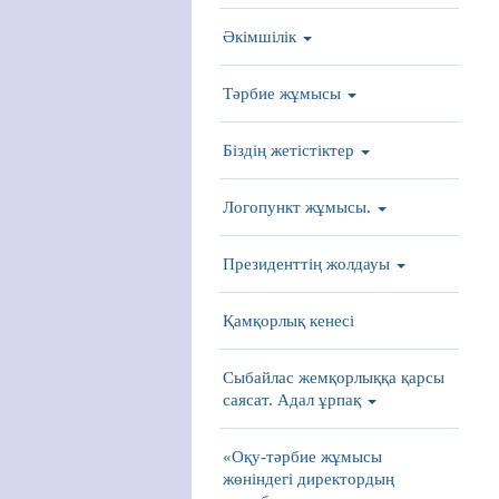
Әкімшілік
Тәрбие жұмысы
Біздің жетістіктер
Логопункт жұмысы.
Президенттің жолдауы
Қамқорлық кенесі
Сыбайлас жемқорлыққа қарсы
саясат. Адал ұрпақ
«Оқу-тәрбие жұмысы
жөніндегі директордың