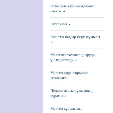
Отбасылық қарым-қатынас
сағаты
Кітапхана
Кәсіптік бағдар беру жұмысы
Мектепте тамақтандыруды
ұйымдастыру
Мектеп директорының
визиткасы
Педагогикалық ұжымның
құрамы
Мектеп құрылымы