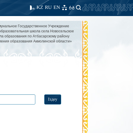
KZ
RU
EN
унальное Государственное Учреждение
бразовательная школа села Новосельское
ла образования по Атбасарскому району
ления образования Акмолинской области»