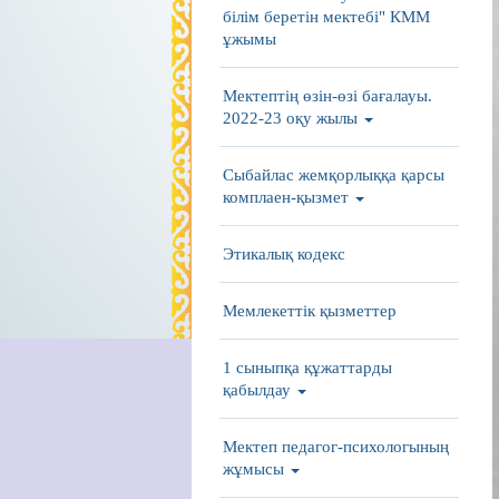
білім беретін мектебі" КММ
ұжымы
Мектептің өзін-өзі бағалауы.
2022-23 оқу жылы
Сыбайлас жемқорлыққа қарсы
комплаен-қызмет
Этикалық кодекс
Мемлекеттік қызметтер
1 сыныпқа құжаттарды
қабылдау
Мектеп педагог-психологының
жұмысы