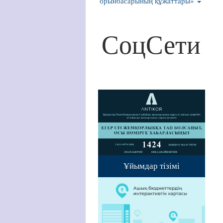
орынбасарының құжаттары»
СоцСети
Ұйымдар тізімі