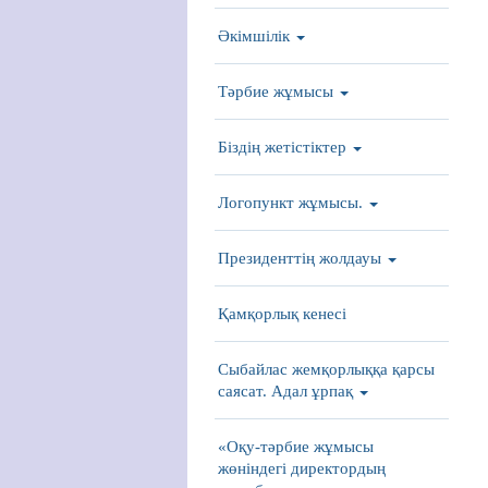
Әкімшілік
Тәрбие жұмысы
Біздің жетістіктер
Логопункт жұмысы.
Президенттің жолдауы
Қамқорлық кенесі
Сыбайлас жемқорлыққа қарсы
саясат. Адал ұрпақ
«Оқу-тәрбие жұмысы
жөніндегі директордың