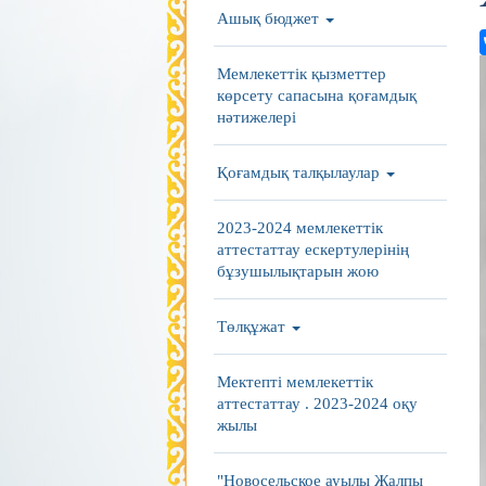
Ашық бюджет
Мемлекеттік қызметтер
көрсету сапасына қоғамдық
нәтижелері
Қоғамдық талқылаулар
2023-2024 мемлекеттік
аттестаттау ескертулерінің
бұзушылықтарын жою
Төлқұжат
Мектепті мемлекеттік
аттестаттау . 2023-2024 оқу
жылы
"Новосельское ауылы Жалпы