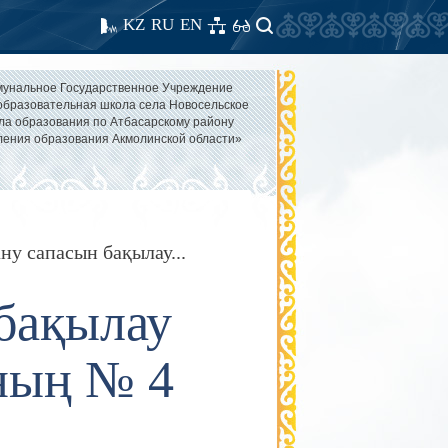
KZ
RU
EN
унальное Государственное Учреждение
бразовательная школа села Новосельское
ла образования по Атбасарскому району
ления образования Акмолинской области»
ну сапасын бақылау...
бақылау
ның № 4