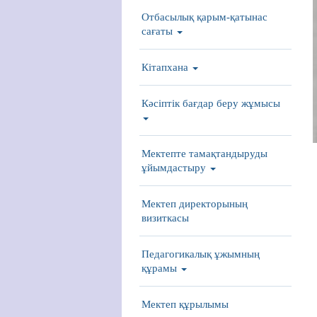
Отбасылық қарым-қатынас
сағаты
Кітапхана
Кәсіптік бағдар беру жұмысы
Мектепте тамақтандыруды
ұйымдастыру
Мектеп директорының
визиткасы
Педагогикалық ұжымның
құрамы
Мектеп құрылымы