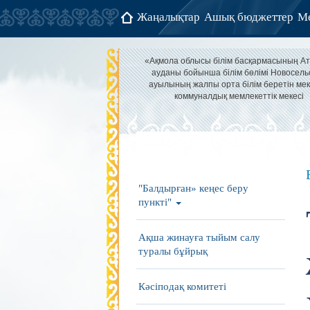
Жаңалықтар
Ашық бюджеттер
Ме
«Ақмола облысы білім басқармасының А
ауданы бойынша білім бөлімі Новосель
ауылының жалпы орта білім беретін мек
коммуналдық мемлекеттік мекесі
"Балдырған» кеңес беру
пункті"
Ақша жинауға тыйым салу
туралы бұйрық
Кәсіподақ комитеті