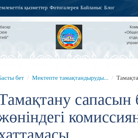
млекеттік қызметтер
Фотогалерея
Байланыс
Блог
тбасар
Комм
ское
«Общео
тебі"
отде
управ
Басты бет
Мектепте тамақтандыруды...
Тамақта
Тамақтану сапасын 
жөніндегі комиссия
хаттамасы