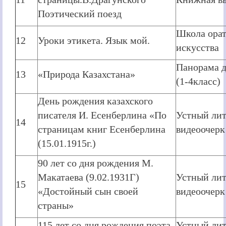
Поэтический поезд
Школа орат
12
Уроки этикета. Язык мой.
искусства
Панорама д
13
«Природа Казахстана»
(1-4класс)
День рождения казахского
писателя И. Есенберлина «По
Устный ли
14
страницам книг Есенберлина
видеоочерк
(15.01.1915г.)
90 лет со дня рождения М.
Макатаева (9.02.1931Г)
Устный ли
15
«Достойный сын своей
видеоочерк
страны»
115 лет со дня рождения поэта
Устный ли