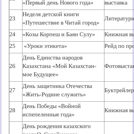
«Первый день Нового года»
выставка
Неделя детской книги
23
Литературн
«Путешествие в Читай город»
24
«Козы Корпеш и Баян Сулу»
Книжная в
25
«Уроки этикета»
Рейд по пр
День Единства народов
26
Казахстана «Мой Казахстан-
Фотовыста
мое Будущее»
День защитника Отечества
27
Буктрейлер
«Жить-Родине служить»
День Победы «Войной
28
Книжная в
испепеленные года»
День рождения казахского