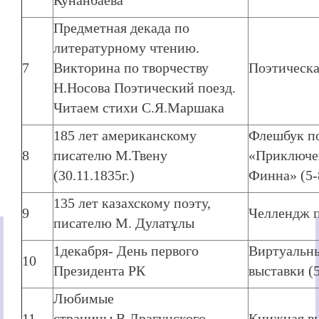
Кунанбаева
Предметная декада по
литературному чтению.
7
Викторина по творчеству
Поэтическа
Н.Носова Поэтический поезд.
Читаем стихи С.Я.Маршака
185 лет американскому
Флешбук по
8
писателю М.Твену
«Приключе
(30.11.1835г.)
Финна» (5-
135 лет казахскому поэту,
9
Челлендж 
писателю М. Дулатұлы
1декабря- День первого
Виртуальн
10
Президента РК
выставки (5
Любимые
11
страницы.В.Драгунского
Книжная в