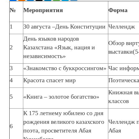
№
Мероприятия
Форма
1
30 августа –День Конституции
Челлендж
День языков народов
Обзор вир
2
Казахстана «Язык, нация и
выставки(5
независимость»
3
«Знакомство с буккроссингом»
Час информ
4
Красота спасет мир
Поэтическа
Книжная вы
5
«Книга – золотое богатство»
классов
К 175 летнему юбилею со дня
рождения великого казахского
Челлендж 
6
поэта, просветителя Абая
Абая