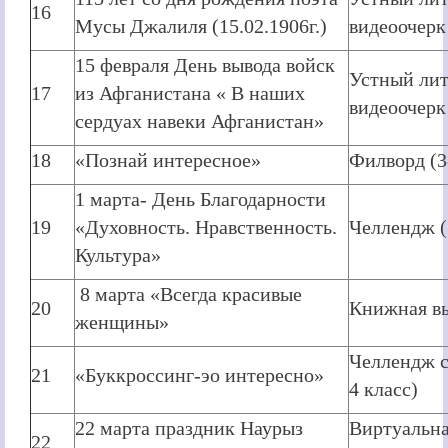
16
Мусы Джалиля (15.02.1906г.)
видеоочерк
15 февраля День вывода войск
Устный ли
17
из Афганистана « В наших
видеоочерк
сердуах навеки Афганистан»
18
«Познай интересное»
Филворд (3
1 марта- День Благодарности
19
«Духовность. Нравственность.
Челлендж (
Культура»
8 марта «Всегда красивые
20
Книжная в
женщины»
Челлендж с
21
«Буккроссинг-эо интересно»
4 класс)
22 марта праздник Наурыз
Виртуальн
22