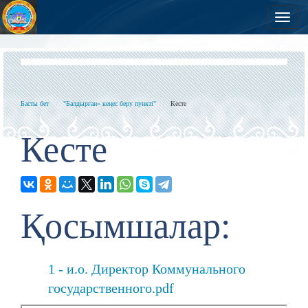
Нав
Басты бет
"Балдырған» кеңес беру пункті"
Кесте
Кесте
Қосымшалар:
1 - и.о. Директор Коммунального
государственного.pdf