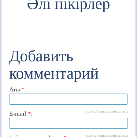
Әлі пікірлер
Добавить
комментарий
Аты
*
:
емес сайтында жарияланады
E-mail
*
:
емес сайтында жарияланады