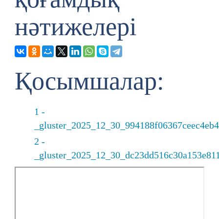
нәтижелері
Қосымшалар:
1 -
_gluster_2025_12_30_994188f06367ceec4eb4e
2 -
_gluster_2025_12_30_dc23dd516c30a153e811