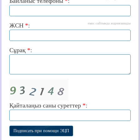
Байланыс телефоны
*
:
емес сайтында жарияланады
ЖСН
*
:
Сұрақ
*
:
Қайталаңыз саны суреттер
*
: