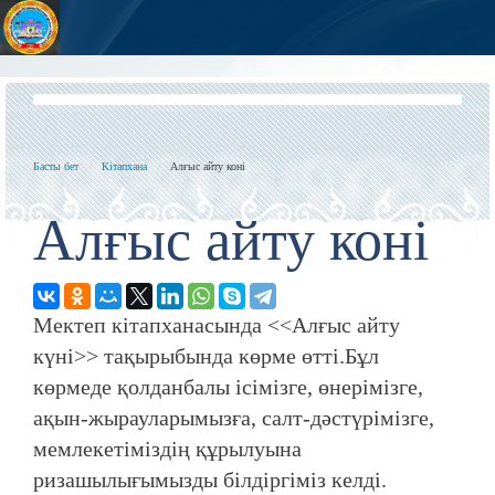
Басты бет
Кітапхана
Алғыс айту коні
Алғыс айту коні
Мектеп кітапханасында <<Алғыс айту
күні>> тақырыбында көрме өтті.Бұл
көрмеде қолданбалы ісімізге, өнерімізге,
ақын-жырауларымызға, салт-дәстүрімізге,
мемлекетіміздің құрылуына
ризашылығымызды білдіргіміз келді.