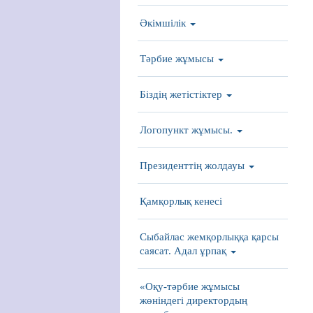
Әкімшілік
Тәрбие жұмысы
Біздің жетістіктер
Логопункт жұмысы.
Президенттің жолдауы
Қамқорлық кенесі
Сыбайлас жемқорлыққа қарсы
саясат. Адал ұрпақ
«Оқу-тәрбие жұмысы
жөніндегі директордың