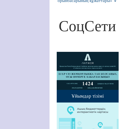
орынбасарының құжаттары»
СоцСети
Ұйымдар тізімі