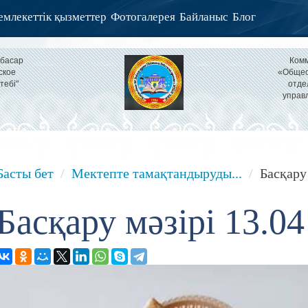
млекеттік қызметтер
Фотогалерея
Байланыс
Блог
тбасар
Комм
ское
«Общео
тебі"
отде
управ
Басты бет
Мектепте тамақтандыруды...
Басқару 
Басқару мәзірі 13.04