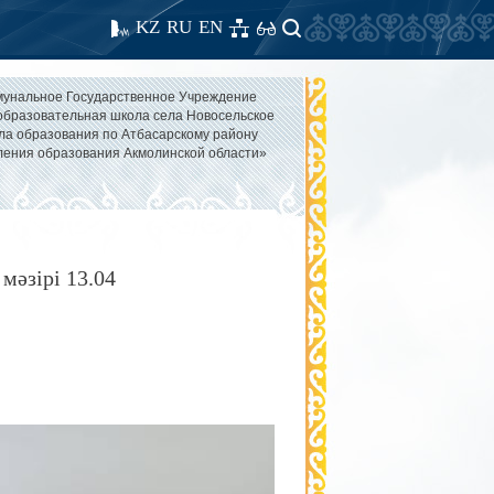
KZ
RU
EN
унальное Государственное Учреждение
бразовательная школа села Новосельское
ла образования по Атбасарскому району
ления образования Акмолинской области»
мәзірі 13.04