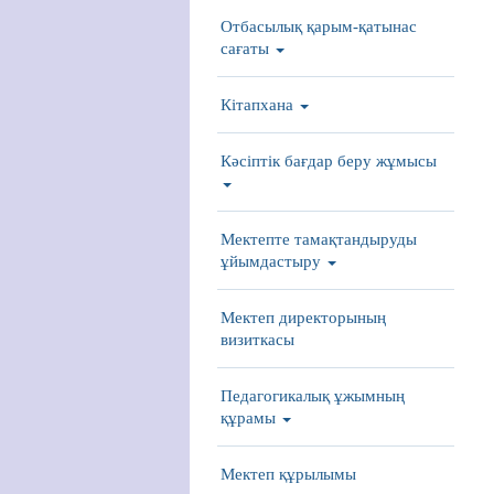
Отбасылық қарым-қатынас
сағаты
Кітапхана
Кәсіптік бағдар беру жұмысы
Мектепте тамақтандыруды
ұйымдастыру
Мектеп директорының
визиткасы
Педагогикалық ұжымның
құрамы
Мектеп құрылымы