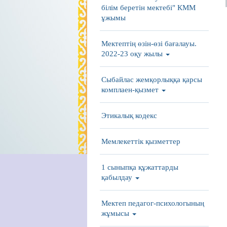
білім беретін мектебі" КММ
ұжымы
Мектептің өзін-өзі бағалауы.
2022-23 оқу жылы
Сыбайлас жемқорлыққа қарсы
комплаен-қызмет
Этикалық кодекс
Мемлекеттік қызметтер
1 сыныпқа құжаттарды
қабылдау
Мектеп педагог-психологының
жұмысы