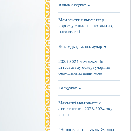
Ашық бюджет
Мемлекеттік қызметтер
көрсету сапасына қоғамдық
нәтижелері
Қоғамдық талқылаулар
2023-2024 мемлекеттік
аттестаттау ескертулерінің
бұзушылықтарын жою
Төлқұжат
Мектепті мемлекеттік
аттестаттау . 2023-2024 оқу
жылы
"Новосельское ауылы Жалпы