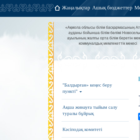
Жаңалықтар
Ашық бюджеттер
Ме
«Ақмола облысы білім басқармасының А
ауданы бойынша білім бөлімі Новосель
ауылының жалпы орта білім беретін мек
коммуналдық мемлекеттік мекесі
"Балдырған» кеңес беру
пункті"
Ақша жинауға тыйым салу
туралы бұйрық
Кәсіподақ комитеті