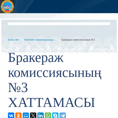
Басты бет
Мектепте тамақтандыруды...
Бракераж комиссиясының №3...
Бракераж
комиссиясының
№3
ХАТТАМАСЫ