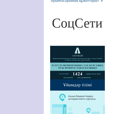
орынбасарының құжаттары»
СоцСети
Ұйымдар тізімі