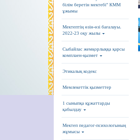
білім беретін мектебі" КММ
ұжымы
Мектептің өзін-өзі бағалауы.
2022-23 оқу жылы
Сыбайлас жемқорлыққа қарсы
комплаен-қызмет
Этикалық кодекс
Мемлекеттік қызметтер
1 сыныпқа құжаттарды
қабылдау
Мектеп педагог-психологының
жұмысы