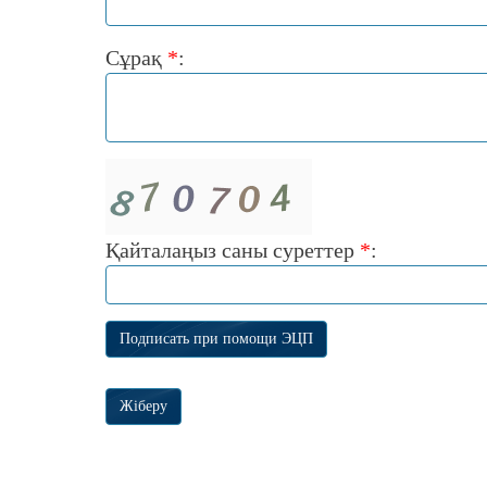
Сұрақ
*
:
Қайталаңыз саны суреттер
*
: