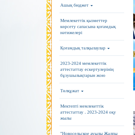
Ашық бюджет
Мемлекеттік қызметтер
көрсету сапасына қоғамдық
нәтижелері
Қоғамдық талқылаулар
2023-2024 мемлекеттік
аттестаттау ескертулерінің
бұзушылықтарын жою
Төлқұжат
Мектепті мемлекеттік
аттестаттау . 2023-2024 оқу
жылы
"Новосельское ауылы Жалпы