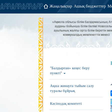
Жаңалықтар
Ашық бюджеттер
Ме
«Ақмола облысы білім басқармасының А
ауданы бойынша білім бөлімі Новосель
ауылының жалпы орта білім беретін мек
коммуналдық мемлекеттік мекесі
"Балдырған» кеңес беру
пункті"
Ақша жинауға тыйым салу
туралы бұйрық
Кәсіподақ комитеті