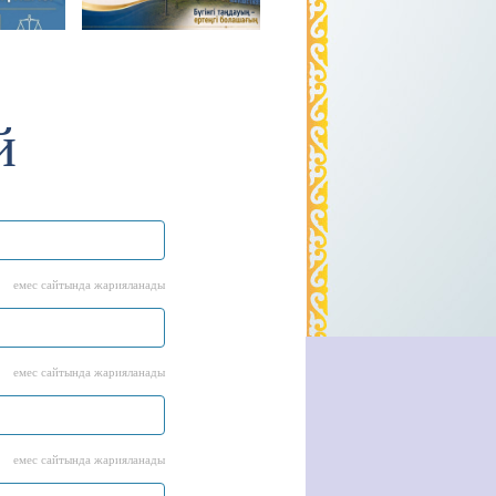
й
емес сайтында жарияланады
емес сайтында жарияланады
емес сайтында жарияланады