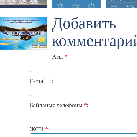
Добавить
комментари
Аты
*
:
E-mail
*
:
Байланыс телефоны
*
:
ЖСН
*
: