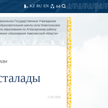
KZ
RU
EN
унальное Государственное Учреждение
бразовательная школа села Новосельское
ла образования по Атбасарскому району
ления образования Акмолинской области»
лады
сталады
13.05.2026