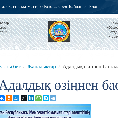
млекеттік қызметтер
Фотогалерея
Байланыс
Блог
тбасар
Комм
ское
«Общео
тебі"
отде
управ
Басты бет
Жаңалықтар
Адалдық өзіңнен баста
Адалдық өзіңнен ба