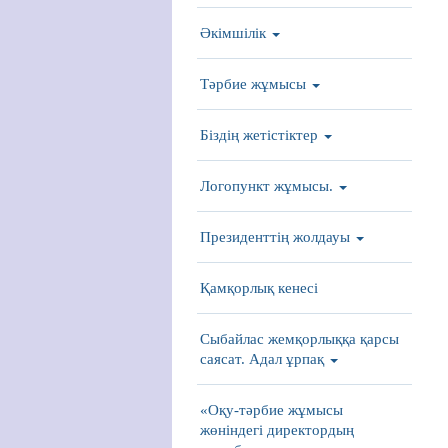
Әкімшілік
Тәрбие жұмысы
Біздің жетістіктер
Логопункт жұмысы.
Президенттің жолдауы
Қамқорлық кенесі
Сыбайлас жемқорлыққа қарсы
саясат. Адал ұрпақ
«Оқу-тәрбие жұмысы
жөніндегі директордың