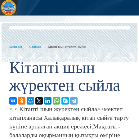
Басты бет
Кітапхана
Кітапті шын жүректен сыйла
Кітапті шын
жүректен сыйла
< < Кітапті шын жүректен сыйла>>мектеп
кітапханасы Халықаралық кітап сыйға тарту
күніне арналған акция ережесі.Мақсаты -
балаларды оқырманның қызықты өміріне