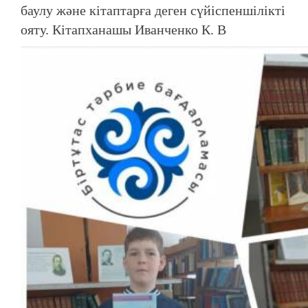
баулу және кітаптарға деген сүйіспеншілікті
ояту. Кітапханашы Иванченко К. В