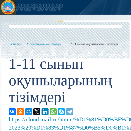
Басты бет
Мектептің өзін-өзі бағалауы....
1-11 сынып оқушыларының тізімдері
1-11 сынып
оқушыларының
тізімдері
https://cloud.mail.ru/home/%D1%81%
2023%20%D1%83%D1%87%D0%B5%D0%B1