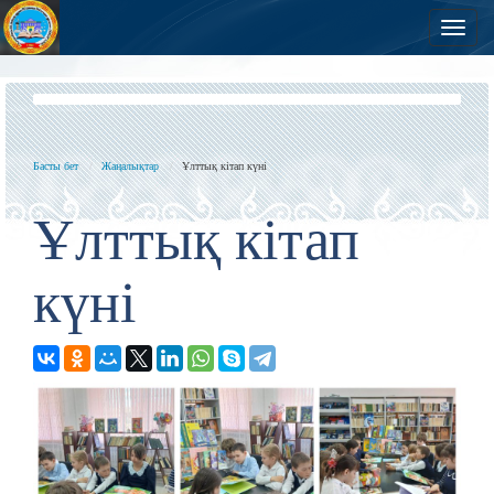
Нав
Басты бет
Жаңалықтар
Ұлттық кітап күні
Ұлттық кітап
күні