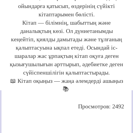
ойындарға қатысып, өздерінің сүйікті
кітаптарымен бөлісті.
Кітап — білімнің, шабыттың және
даналықтың көзі. Ол дүниетанымды
кеңейтіп, қиялды дамытады және тұлғаның
қалыптасуына ықпал етеді. Осындай іс-
шаралар жас ұрпақтың кітап оқуға деген
қызығушылығын арттырып, әдебиетке деген
сүйіспеншілігін қалыптастырады.
📖 Кітап оқыңыз — жаңа әлемдерді ашыңыз
📚
Просмотров: 2492