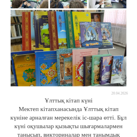
20.04.2026
Ұлттық кітап күні
Мектеп кітапханасында Ұлттық кітап
күніне арналған мерекелік іс-шара өтті. Бұл
күні оқушылар қызықты шығармалармен
танысып, викториналар мен танымдық