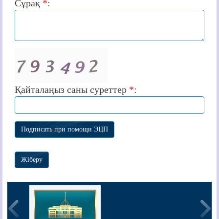
Сұрақ
*
:
Қайталаңыз саны суреттер
*
: