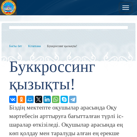
Нав
Басты бет
Кітапхана
Буккроссинг қызықты!
Буккроссинг
қызықты!
Біздің мектепте оқушылар арасында Оқу
мәртебесін арттыруға бағытталған түрлі іс-
шаралар өткізіледі. Оқушылар арасында ең
көп қолдау мен таралуды алған ең ерекше