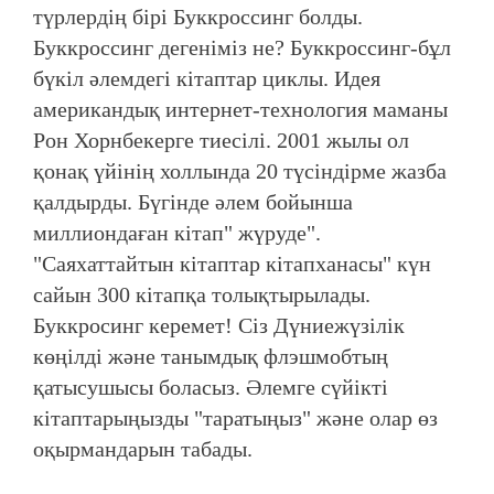
түрлердің бірі Буккроссинг болды.
Буккроссинг дегеніміз не? Буккроссинг-бұл
бүкіл әлемдегі кітаптар циклы. Идея
американдық интернет-технология маманы
Рон Хорнбекерге тиесілі. 2001 жылы ол
қонақ үйінің холлында 20 түсіндірме жазба
қалдырды. Бүгінде әлем бойынша
миллиондаған кітап" жүруде".
"Саяхаттайтын кітаптар кітапханасы" күн
сайын 300 кітапқа толықтырылады.
Буккросинг керемет! Сіз Дүниежүзілік
көңілді және танымдық флэшмобтың
қатысушысы боласыз. Әлемге сүйікті
кітаптарыңызды "таратыңыз" және олар өз
оқырмандарын табады.