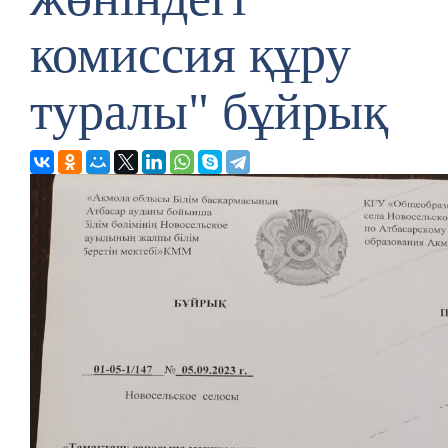
комиссия құру
туралы" бұйрық