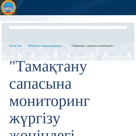
Басты бет
Мектепте тамақтандыруды...
"Тамақтану сапасына мониторинг...
"Тамақтану
сапасына
мониторинг
жүргізу
жөніндегі