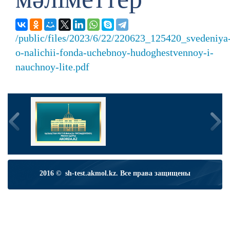
/public/files/2023/6/22/220623_125420_svedeniya
o-nalichii-fonda-uchebnoy-hudoghestvennoy-i-
nauchnoy-lite.pdf
2016 © sh-test.akmol.kz. Все права защищены