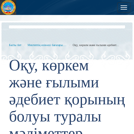
Нав
Басты бет
Мектептің өзін-өзі бағалауы....
Оқу, көркем және ғылыми әдебиет...
Оқу, көркем
және ғылыми
әдебиет қорының
болуы туралы
мәліметтер