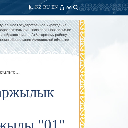
KZ
RU
EN
унальное Государственное Учреждение
бразовательная школа села Новосельское
ла образования по Атбасарскому району
ления образования Акмолинской области»
жылык...
қаржылык
 жылы "01"