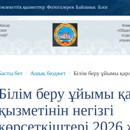
млекеттік қызметтер
Фотогалерея
Байланыс
Блог
тбасар
Комм
ское
«Общео
тебі"
отде
управ
Басты бет
Ашық бюджет
Білім беру ұйымы қар
Білім беру ұйымы 
қызметінін негізгі
көрсеткіштері 2026