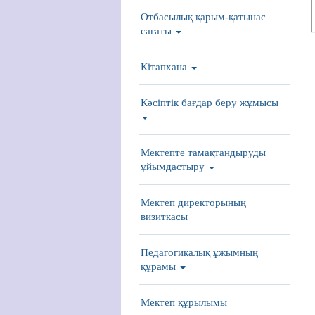
Отбасылық қарым-қатынас
сағаты
Кітапхана
Кәсіптік бағдар беру жұмысы
Мектепте тамақтандыруды
ұйымдастыру
Мектеп директорының
визиткасы
Педагогикалық ұжымның
құрамы
Мектеп құрылымы