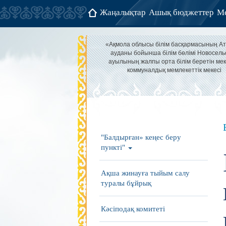
Жаңалықтар
Ашық бюджеттер
Ме
«Ақмола облысы білім басқармасының А
ауданы бойынша білім бөлімі Новосель
ауылының жалпы орта білім беретін мек
коммуналдық мемлекеттік мекесі
"Балдырған» кеңес беру
пункті"
Ақша жинауға тыйым салу
туралы бұйрық
Кәсіподақ комитеті