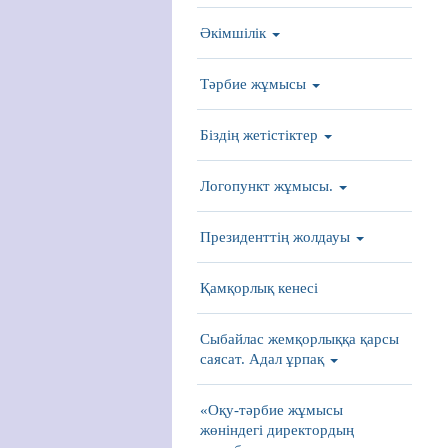
Әкімшілік
Тәрбие жұмысы
Біздің жетістіктер
Логопункт жұмысы.
Президенттің жолдауы
Қамқорлық кенесі
Сыбайлас жемқорлыққа қарсы
саясат. Адал ұрпақ
«Оқу-тәрбие жұмысы
жөніндегі директордың