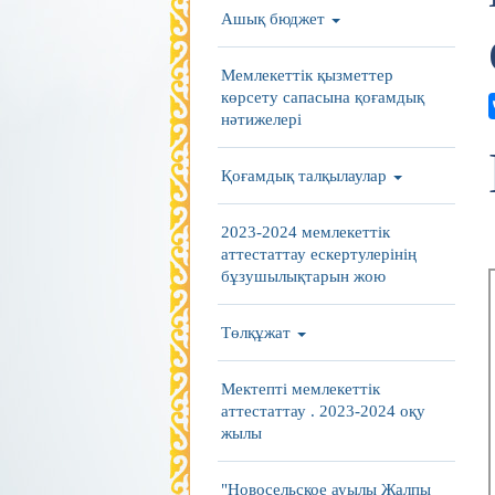
Ашық бюджет
Мемлекеттік қызметтер
көрсету сапасына қоғамдық
нәтижелері
Қоғамдық талқылаулар
2023-2024 мемлекеттік
аттестаттау ескертулерінің
бұзушылықтарын жою
Төлқұжат
Мектепті мемлекеттік
аттестаттау . 2023-2024 оқу
жылы
"Новосельское ауылы Жалпы