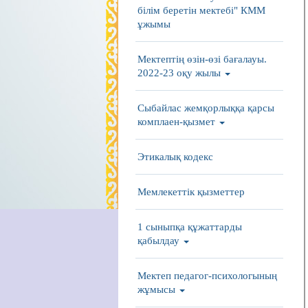
білім беретін мектебі" КММ
ұжымы
Мектептің өзін-өзі бағалауы.
2022-23 оқу жылы
Сыбайлас жемқорлыққа қарсы
комплаен-қызмет
Этикалық кодекс
Мемлекеттік қызметтер
1 сыныпқа құжаттарды
қабылдау
Мектеп педагог-психологының
жұмысы