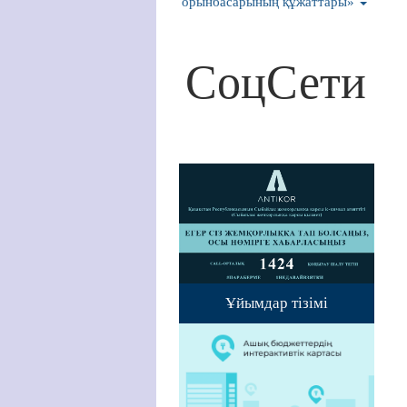
орынбасарының құжаттары»
СоцСети
Ұйымдар тізімі