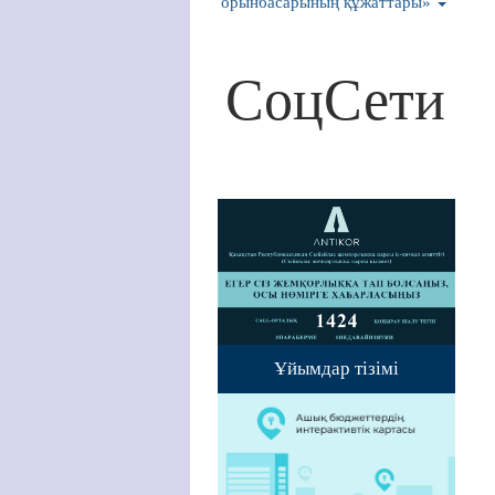
орынбасарының құжаттары»
СоцСети
Ұйымдар тізімі