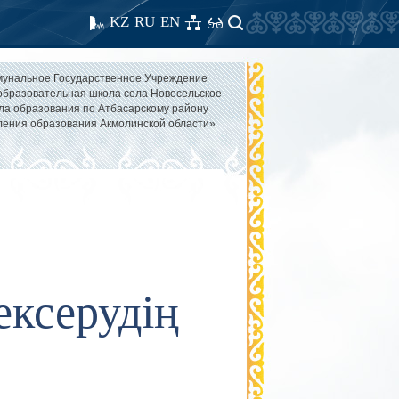
KZ
RU
EN
унальное Государственное Учреждение
бразовательная школа села Новосельское
ла образования по Атбасарскому району
ления образования Акмолинской области»
ексерудің