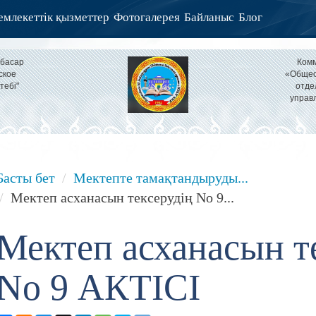
млекеттік қызметтер
Фотогалерея
Байланыс
Блог
тбасар
Комм
ское
«Общео
тебі"
отде
управ
Басты бет
Мектепте тамақтандыруды...
Мектеп асханасын тексерудің No 9...
Мектеп асханасын т
No 9 АКТІСІ