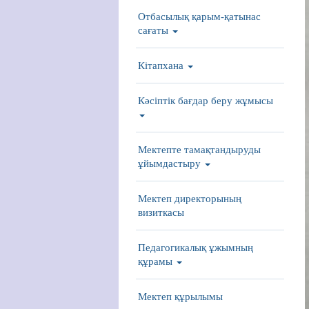
Отбасылық қарым-қатынас
сағаты
Кітапхана
Кәсіптік бағдар беру жұмысы
Мектепте тамақтандыруды
ұйымдастыру
Мектеп директорының
визиткасы
Педагогикалық ұжымның
құрамы
Мектеп құрылымы