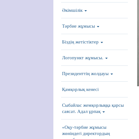
Әкімшілік
Тәрбие жұмысы
Біздің жетістіктер
Логопункт жұмысы.
Президенттің жолдауы
Қамқорлық кенесі
Сыбайлас жемқорлыққа қарсы
саясат. Адал ұрпақ
«Оқу-тәрбие жұмысы
жөніндегі директордың