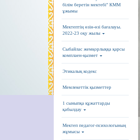
білім беретін мектебі" КММ
ұжымы
Мектептің өзін-өзі бағалауы.
2022-23 оқу жылы
Сыбайлас жемқорлыққа қарсы
комплаен-қызмет
Этикалық кодекс
Мемлекеттік қызметтер
1 сыныпқа құжаттарды
қабылдау
Мектеп педагог-психологының
жұмысы