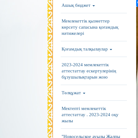
Ашық бюджет
Мемлекеттік қызметтер
көрсету сапасына қоғамдық
нәтижелері
Қоғамдық талқылаулар
2023-2024 мемлекеттік
аттестаттау ескертулерінің
бұзушылықтарын жою
Төлқұжат
Мектепті мемлекеттік
аттестаттау . 2023-2024 оқу
жылы
"Новосельское ауылы Жалпы