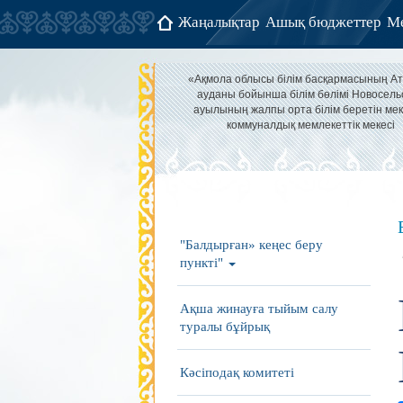
Жаңалықтар
Ашық бюджеттер
Ме
«Ақмола облысы білім басқармасының А
ауданы бойынша білім бөлімі Новосель
ауылының жалпы орта білім беретін мек
коммуналдық мемлекеттік мекесі
"Балдырған» кеңес беру
пункті"
Ақша жинауға тыйым салу
туралы бұйрық
Кәсіподақ комитеті