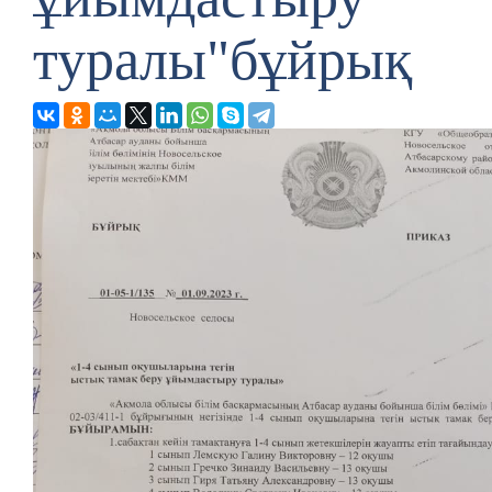
туралы"бұйрық