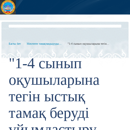
Басты бет
Мектепте тамақтандыруды...
"1-4 сынып оқушыларына тегін...
"1-4 сынып
оқушыларына
тегін ыстық
тамақ беруді
ұйымдастыру