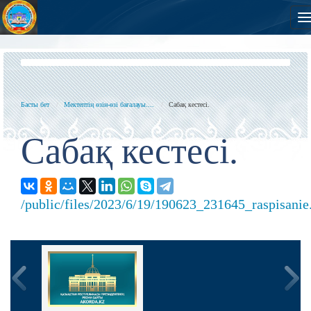
Басты бет
Мектептің өзін-өзі бағалауы....
Сабақ кестесі.
Сабақ кестесі.
/public/files/2023/6/19/190623_231645_raspisanie