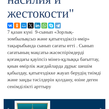
жестокости"
7 қазан күні 9-сынып «Зорлық-
зомбылықсыз және қатыгездіксіз өмір»
тақырыбында сынып сағаты өтті . Сынып
сағатының мақсаты-жасөспірімдерді
қоғамдағы қауіпсіз мінез-құлыққа бағыттау,
қиын өмірлік жағдайларда дұрыс шешім
қабылдау, қатыгездікке жауап берудің тиімді
және заңды тәсілдерін қолдану, өзіне деген
сенімділікті арттыру