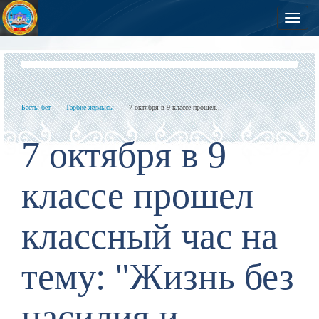
Нав
Басты бет
Тәрбие жұмысы
7 октября в 9 классе прошел...
7 октября в 9
классе прошел
классный час на
тему: "Жизнь без
насилия и