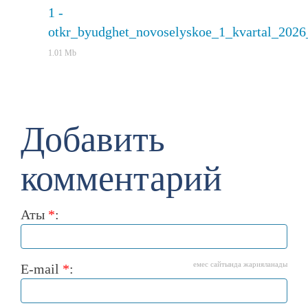
1 -
otkr_byudghet_novoselyskoe_1_kvartal_2026
1.01 Mb
Добавить
комментарий
Аты
*
:
емес сайтында жарияланады
E-mail
*
: