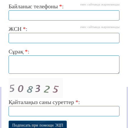
емес сайтында жарияланады
Байланыс телефоны
*
:
емес сайтында жарияланады
ЖСН
*
:
Сұрақ
*
:
Қайталаңыз саны суреттер
*
: